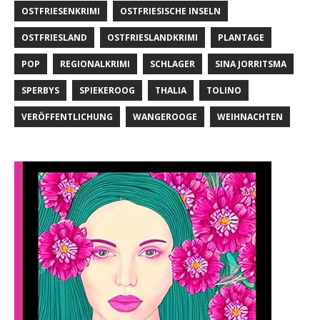
OSTFRIESENKRIMI
OSTFRIESISCHE INSELN
OSTFRIESLAND
OSTFRIESLANDKRIMI
PLANTAGE
POP
REGIONALKRIMI
SCHLAGER
SINA JORRITSMA
SPERBYS
SPIEKEROOG
THALIA
TOLINO
VERÖFFENTLICHUNG
WANGEROOGE
WEIHNACHTEN