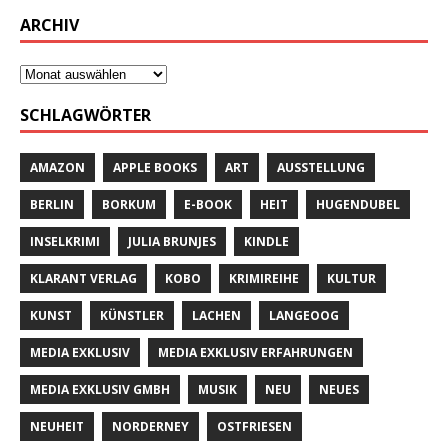
ARCHIV
SCHLAGWÖRTER
AMAZON
APPLE BOOKS
ART
AUSSTELLUNG
BERLIN
BORKUM
E-BOOK
HEIT
HUGENDUBEL
INSELKRIMI
JULIA BRUNJES
KINDLE
KLARANT VERLAG
KOBO
KRIMIREIHE
KULTUR
KUNST
KÜNSTLER
LACHEN
LANGEOOG
MEDIA EXKLUSIV
MEDIA EXKLUSIV ERFAHRUNGEN
MEDIA EXKLUSIV GMBH
MUSIK
NEU
NEUES
NEUHEIT
NORDERNEY
OSTFRIESEN