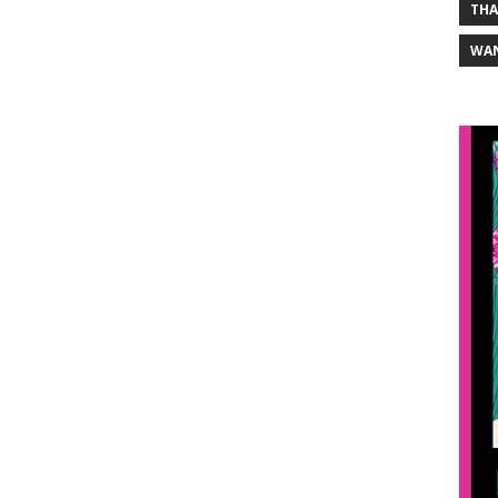
THA
WA