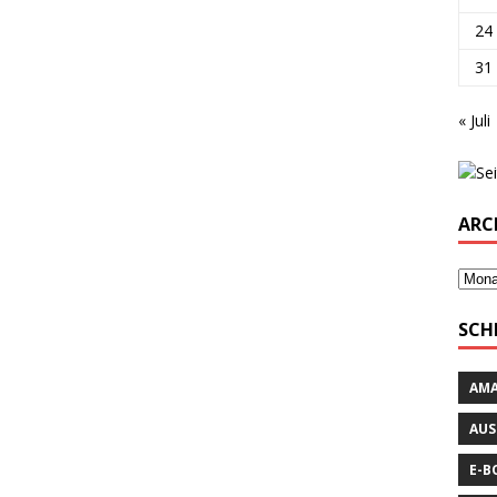
24
31
« Juli
ARC
SCH
AM
AUS
E-B