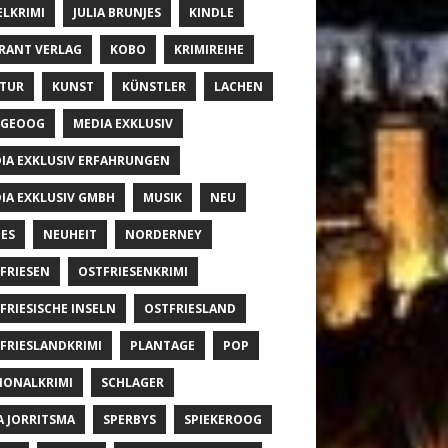
ELKRIMI
JULIA BRUNJES
KINDLE
RANT VERLAG
KOBO
KRIMIREIHE
TUR
KUNST
KÜNSTLER
LACHEN
NGEOOG
MEDIA EXKLUSIV
IA EXKLUSIV ERFAHRUNGEN
IA EXKLUSIV GMBH
MUSIK
NEU
ES
NEUHEIT
NORDERNEY
FRIESEN
OSTFRIESENKRIMI
FRIESISCHE INSELN
OSTFRIESLAND
FRIESLANDKRIMI
PLANTAGE
POP
IONALKRIMI
SCHLAGER
A JORRITSMA
SPERBYS
SPIEKEROOG