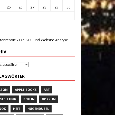
25
26
27
28
29
30
HIV
LAGWÖRTER
AZON
APPLE BOOKS
ART
STELLUNG
BERLIN
BORKUM
OOK
HEIT
HUGENDUBEL