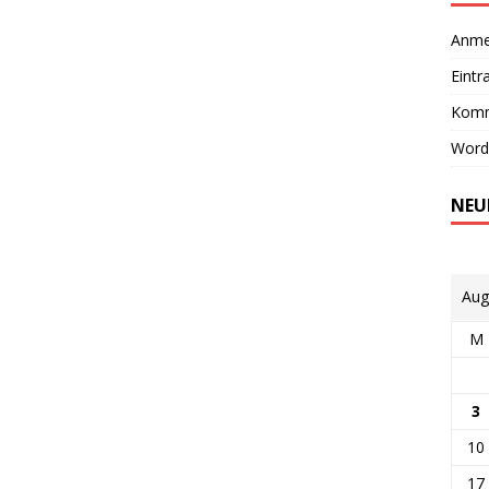
Anme
Eintr
Komm
Word
NEU
Aug
M
3
10
17