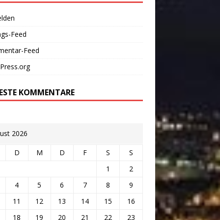
lden
ags-Feed
entar-Feed
Press.org
ESTE KOMMENTARE
ust 2026
D
M
D
F
S
S
1
2
4
5
6
7
8
9
11
12
13
14
15
16
18
19
20
21
22
23