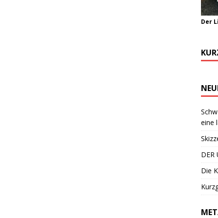
Der L
KUR
NEU
Schwa
eine 
Skizz
DER 
Die K
Kurzg
MET