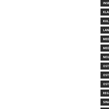
INS
KLA
KUL
LA
MED
MED
NEU
OST
OST
OST
REG
SIN