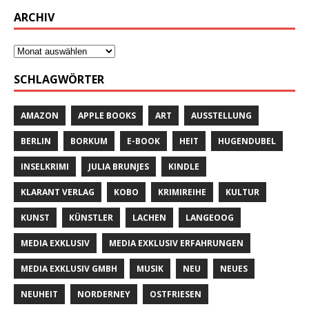
ARCHIV
SCHLAGWÖRTER
AMAZON
APPLE BOOKS
ART
AUSSTELLUNG
BERLIN
BORKUM
E-BOOK
HEIT
HUGENDUBEL
INSELKRIMI
JULIA BRUNJES
KINDLE
KLARANT VERLAG
KOBO
KRIMIREIHE
KULTUR
KUNST
KÜNSTLER
LACHEN
LANGEOOG
MEDIA EXKLUSIV
MEDIA EXKLUSIV ERFAHRUNGEN
MEDIA EXKLUSIV GMBH
MUSIK
NEU
NEUES
NEUHEIT
NORDERNEY
OSTFRIESEN