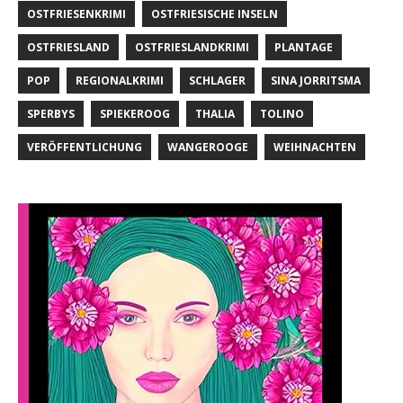
OSTFRIESENKRIMI
OSTFRIESISCHE INSELN
OSTFRIESLAND
OSTFRIESLANDKRIMI
PLANTAGE
POP
REGIONALKRIMI
SCHLAGER
SINA JORRITSMA
SPERBYS
SPIEKEROOG
THALIA
TOLINO
VERÖFFENTLICHUNG
WANGEROOGE
WEIHNACHTEN