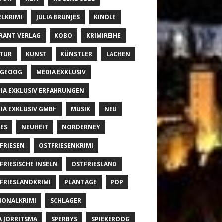
ELKRIMI
JULIA BRUNJES
KINDLE
RANT VERLAG
KOBO
KRIMIREIHE
TUR
KUNST
KÜNSTLER
LACHEN
NGEOOG
MEDIA EXKLUSIV
IA EXKLUSIV ERFAHRUNGEN
IA EXKLUSIV GMBH
MUSIK
NEU
ES
NEUHEIT
NORDERNEY
FRIESEN
OSTFRIESENKRIMI
FRIESISCHE INSELN
OSTFRIESLAND
FRIESLANDKRIMI
PLANTAGE
POP
IONALKRIMI
SCHLAGER
A JORRITSMA
SPERBYS
SPIEKEROOG