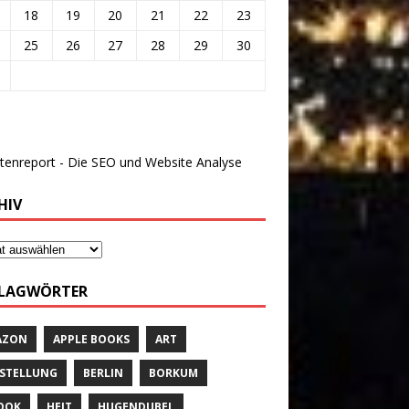
18
19
20
21
22
23
25
26
27
28
29
30
HIV
LAGWÖRTER
AZON
APPLE BOOKS
ART
STELLUNG
BERLIN
BORKUM
OOK
HEIT
HUGENDUBEL