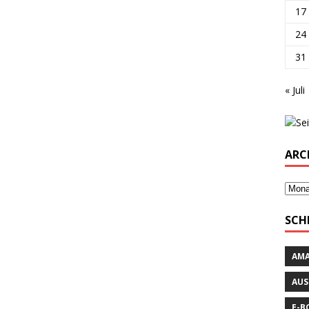
17
24
31
« Juli
ARC
SCH
AM
AUS
E-B