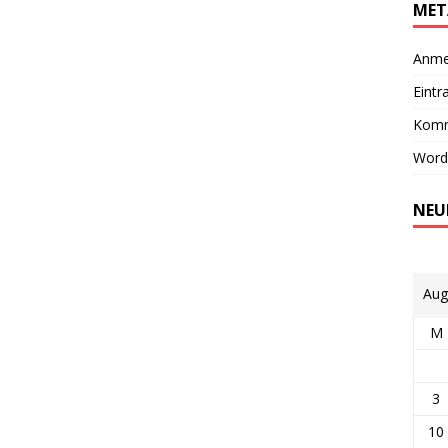
MET
Anme
Eintr
Komm
Word
NEU
Aug
M
3
10