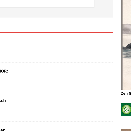
MOR:
Zen 
sch
ren