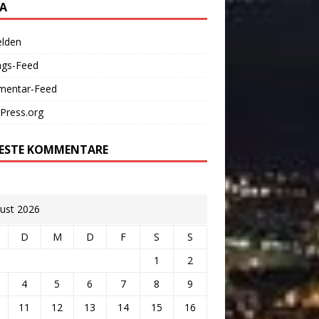
A
lden
ags-Feed
entar-Feed
Press.org
ESTE KOMMENTARE
ust 2026
D
M
D
F
S
S
1
2
4
5
6
7
8
9
11
12
13
14
15
16