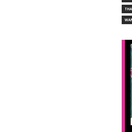
THA
WA