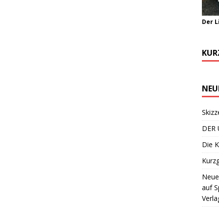
Der L
KUR
NEU
Skizz
DER 
Die K
Kurzg
Neuer
auf S
Verla