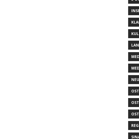
INS
KLA
KUL
LA
MED
MED
NEU
OST
OST
OST
REG
SIN