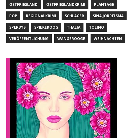
OSTFRIESLAND
OSTFRIESLANDKRIMI
PLANTAGE
POP
REGIONALKRIMI
SCHLAGER
SINA JORRITSMA
SPERBYS
SPIEKEROOG
THALIA
TOLINO
VERÖFFENTLICHUNG
WANGEROOGE
WEIHNACHTEN