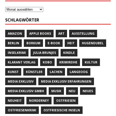
SCHLAGWÖRTER
AMAZON
APPLE BOOKS
ART
AUSSTELLUNG
BERLIN
BORKUM
E-BOOK
HEIT
HUGENDUBEL
INSELKRIMI
JULIA BRUNJES
KINDLE
KLARANT VERLAG
KOBO
KRIMIREIHE
KULTUR
KUNST
KÜNSTLER
LACHEN
LANGEOOG
MEDIA EXKLUSIV
MEDIA EXKLUSIV ERFAHRUNGEN
MEDIA EXKLUSIV GMBH
MUSIK
NEU
NEUES
NEUHEIT
NORDERNEY
OSTFRIESEN
OSTFRIESENKRIMI
OSTFRIESISCHE INSELN