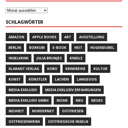
SCHLAGWÖRTER
AMAZON
APPLE BOOKS
ART
AUSSTELLUNG
BERLIN
BORKUM
E-BOOK
HEIT
HUGENDUBEL
INSELKRIMI
JULIA BRUNJES
KINDLE
KLARANT VERLAG
KOBO
KRIMIREIHE
KULTUR
KUNST
KÜNSTLER
LACHEN
LANGEOOG
MEDIA EXKLUSIV
MEDIA EXKLUSIV ERFAHRUNGEN
MEDIA EXKLUSIV GMBH
MUSIK
NEU
NEUES
NEUHEIT
NORDERNEY
OSTFRIESEN
OSTFRIESENKRIMI
OSTFRIESISCHE INSELN