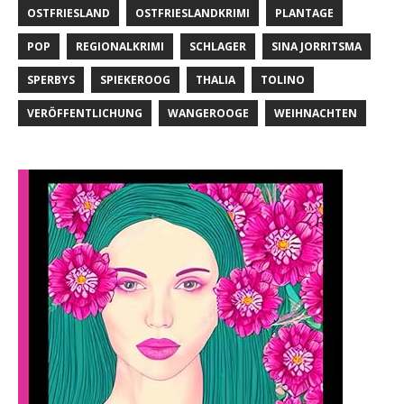
OSTFRIESLAND
OSTFRIESLANDKRIMI
PLANTAGE
POP
REGIONALKRIMI
SCHLAGER
SINA JORRITSMA
SPERBYS
SPIEKEROOG
THALIA
TOLINO
VERÖFFENTLICHUNG
WANGEROOGE
WEIHNACHTEN