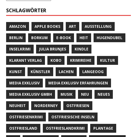
SCHLAGWÖRTER
AMAZON
APPLE BOOKS
ART
AUSSTELLUNG
BERLIN
BORKUM
E-BOOK
HEIT
HUGENDUBEL
INSELKRIMI
JULIA BRUNJES
KINDLE
KLARANT VERLAG
KOBO
KRIMIREIHE
KULTUR
KUNST
KÜNSTLER
LACHEN
LANGEOOG
MEDIA EXKLUSIV
MEDIA EXKLUSIV ERFAHRUNGEN
MEDIA EXKLUSIV GMBH
MUSIK
NEU
NEUES
NEUHEIT
NORDERNEY
OSTFRIESEN
OSTFRIESENKRIMI
OSTFRIESISCHE INSELN
OSTFRIESLAND
OSTFRIESLANDKRIMI
PLANTAGE