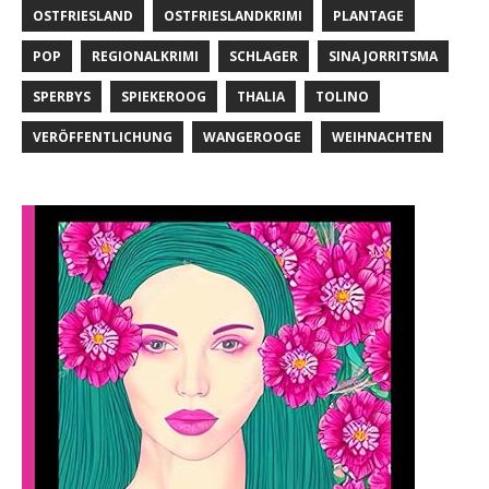
OSTFRIESLAND
OSTFRIESLANDKRIMI
PLANTAGE
POP
REGIONALKRIMI
SCHLAGER
SINA JORRITSMA
SPERBYS
SPIEKEROOG
THALIA
TOLINO
VERÖFFENTLICHUNG
WANGEROOGE
WEIHNACHTEN