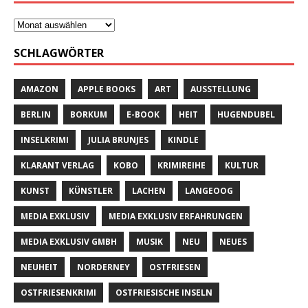
SCHLAGWÖRTER
AMAZON
APPLE BOOKS
ART
AUSSTELLUNG
BERLIN
BORKUM
E-BOOK
HEIT
HUGENDUBEL
INSELKRIMI
JULIA BRUNJES
KINDLE
KLARANT VERLAG
KOBO
KRIMIREIHE
KULTUR
KUNST
KÜNSTLER
LACHEN
LANGEOOG
MEDIA EXKLUSIV
MEDIA EXKLUSIV ERFAHRUNGEN
MEDIA EXKLUSIV GMBH
MUSIK
NEU
NEUES
NEUHEIT
NORDERNEY
OSTFRIESEN
OSTFRIESENKRIMI
OSTFRIESISCHE INSELN