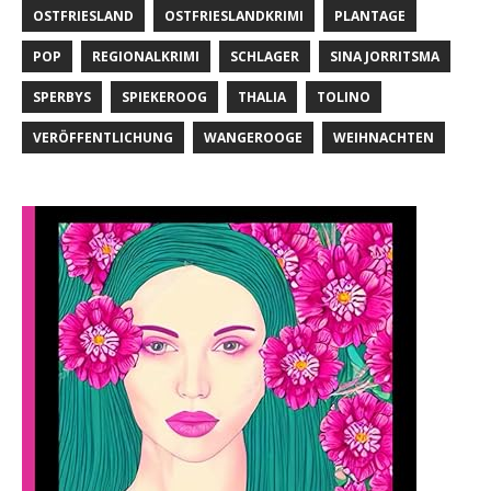
OSTFRIESLAND
OSTFRIESLANDKRIMI
PLANTAGE
POP
REGIONALKRIMI
SCHLAGER
SINA JORRITSMA
SPERBYS
SPIEKEROOG
THALIA
TOLINO
VERÖFFENTLICHUNG
WANGEROOGE
WEIHNACHTEN