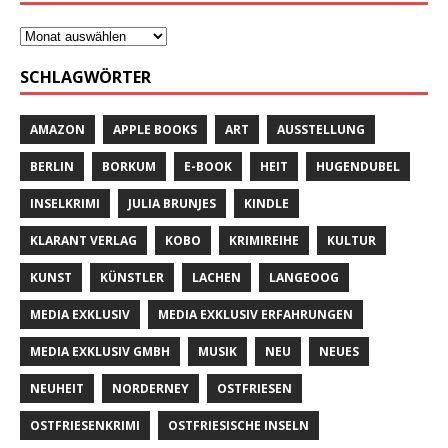
SCHLAGWÖRTER
AMAZON
APPLE BOOKS
ART
AUSSTELLUNG
BERLIN
BORKUM
E-BOOK
HEIT
HUGENDUBEL
INSELKRIMI
JULIA BRUNJES
KINDLE
KLARANT VERLAG
KOBO
KRIMIREIHE
KULTUR
KUNST
KÜNSTLER
LACHEN
LANGEOOG
MEDIA EXKLUSIV
MEDIA EXKLUSIV ERFAHRUNGEN
MEDIA EXKLUSIV GMBH
MUSIK
NEU
NEUES
NEUHEIT
NORDERNEY
OSTFRIESEN
OSTFRIESENKRIMI
OSTFRIESISCHE INSELN