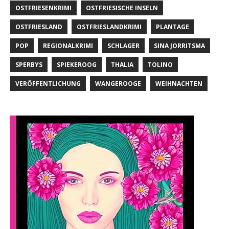
OSTFRIESENKRIMI
OSTFRIESISCHE INSELN
OSTFRIESLAND
OSTFRIESLANDKRIMI
PLANTAGE
POP
REGIONALKRIMI
SCHLAGER
SINA JORRITSMA
SPERBYS
SPIEKEROOG
THALIA
TOLINO
VERÖFFENTLICHUNG
WANGEROOGE
WEIHNACHTEN