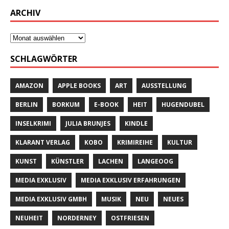
ARCHIV
SCHLAGWÖRTER
AMAZON
APPLE BOOKS
ART
AUSSTELLUNG
BERLIN
BORKUM
E-BOOK
HEIT
HUGENDUBEL
INSELKRIMI
JULIA BRUNJES
KINDLE
KLARANT VERLAG
KOBO
KRIMIREIHE
KULTUR
KUNST
KÜNSTLER
LACHEN
LANGEOOG
MEDIA EXKLUSIV
MEDIA EXKLUSIV ERFAHRUNGEN
MEDIA EXKLUSIV GMBH
MUSIK
NEU
NEUES
NEUHEIT
NORDERNEY
OSTFRIESEN