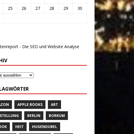
25
26
27
28
29
30
HIV
LAGWÖRTER
AZON
APPLE BOOKS
ART
STELLUNG
BERLIN
BORKUM
OOK
HEIT
HUGENDUBEL