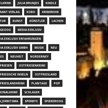
ELKRIMI
JULIA BRUNJES
KINDLE
RANT VERLAG
KOBO
KRIMIREIHE
TUR
KUNST
KÜNSTLER
LACHEN
NGEOOG
MEDIA EXKLUSIV
IA EXKLUSIV ERFAHRUNGEN
IA EXKLUSIV GMBH
MUSIK
NEU
ES
NEUHEIT
NORDERNEY
FRIESEN
OSTFRIESENKRIMI
FRIESISCHE INSELN
OSTFRIESLAND
FRIESLANDKRIMI
PLANTAGE
POP
IONALKRIMI
SCHLAGER
A JORRITSMA
SPERBYS
SPIEKEROOG