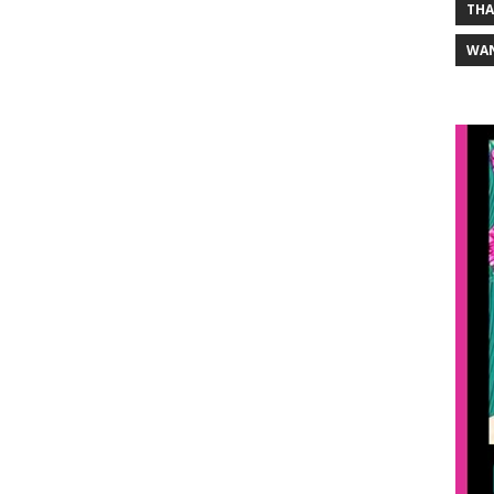
THA
WA