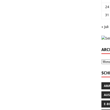
24
31
« Juli
ARC
SCH
AM
AUS
E-B