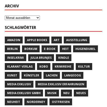
ARCHIV
SCHLAGWÖRTER
AMAZON
APPLE BOOKS
ART
AUSSTELLUNG
BERLIN
BORKUM
E-BOOK
HEIT
HUGENDUBEL
INSELKRIMI
JULIA BRUNJES
KINDLE
KLARANT VERLAG
KOBO
KRIMIREIHE
KULTUR
KUNST
KÜNSTLER
LACHEN
LANGEOOG
MEDIA EXKLUSIV
MEDIA EXKLUSIV ERFAHRUNGEN
MEDIA EXKLUSIV GMBH
MUSIK
NEU
NEUES
NEUHEIT
NORDERNEY
OSTFRIESEN