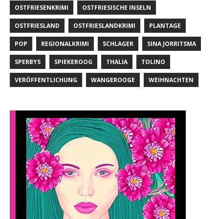
OSTFRIESENKRIMI
OSTFRIESISCHE INSELN
OSTFRIESLAND
OSTFRIESLANDKRIMI
PLANTAGE
POP
REGIONALKRIMI
SCHLAGER
SINA JORRITSMA
SPERBYS
SPIEKEROOG
THALIA
TOLINO
VERÖFFENTLICHUNG
WANGEROOGE
WEIHNACHTEN