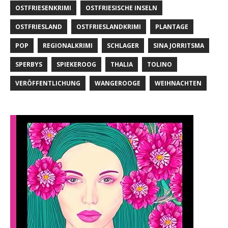
OSTFRIESENKRIMI
OSTFRIESISCHE INSELN
OSTFRIESLAND
OSTFRIESLANDKRIMI
PLANTAGE
POP
REGIONALKRIMI
SCHLAGER
SINA JORRITSMA
SPERBYS
SPIEKEROOG
THALIA
TOLINO
VERÖFFENTLICHUNG
WANGEROOGE
WEIHNACHTEN