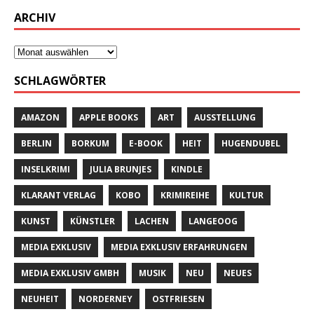
ARCHIV
SCHLAGWÖRTER
AMAZON
APPLE BOOKS
ART
AUSSTELLUNG
BERLIN
BORKUM
E-BOOK
HEIT
HUGENDUBEL
INSELKRIMI
JULIA BRUNJES
KINDLE
KLARANT VERLAG
KOBO
KRIMIREIHE
KULTUR
KUNST
KÜNSTLER
LACHEN
LANGEOOG
MEDIA EXKLUSIV
MEDIA EXKLUSIV ERFAHRUNGEN
MEDIA EXKLUSIV GMBH
MUSIK
NEU
NEUES
NEUHEIT
NORDERNEY
OSTFRIESEN