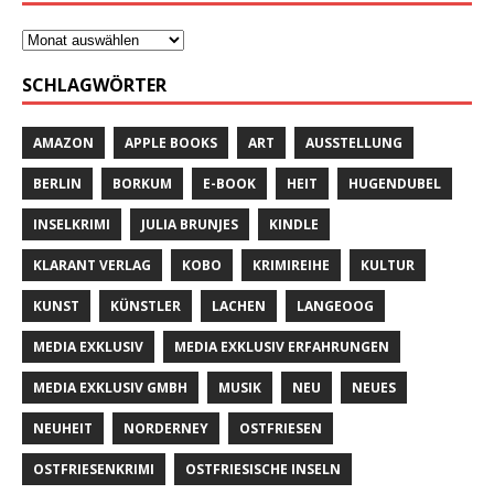
SCHLAGWÖRTER
AMAZON
APPLE BOOKS
ART
AUSSTELLUNG
BERLIN
BORKUM
E-BOOK
HEIT
HUGENDUBEL
INSELKRIMI
JULIA BRUNJES
KINDLE
KLARANT VERLAG
KOBO
KRIMIREIHE
KULTUR
KUNST
KÜNSTLER
LACHEN
LANGEOOG
MEDIA EXKLUSIV
MEDIA EXKLUSIV ERFAHRUNGEN
MEDIA EXKLUSIV GMBH
MUSIK
NEU
NEUES
NEUHEIT
NORDERNEY
OSTFRIESEN
OSTFRIESENKRIMI
OSTFRIESISCHE INSELN