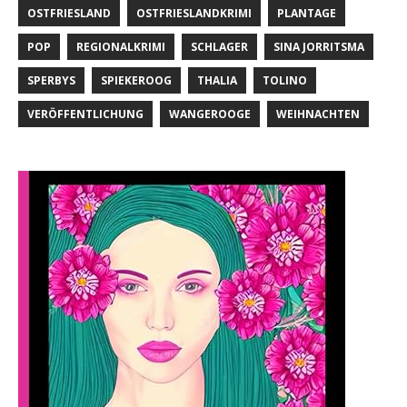
OSTFRIESLAND
OSTFRIESLANDKRIMI
PLANTAGE
POP
REGIONALKRIMI
SCHLAGER
SINA JORRITSMA
SPERBYS
SPIEKEROOG
THALIA
TOLINO
VERÖFFENTLICHUNG
WANGEROOGE
WEIHNACHTEN