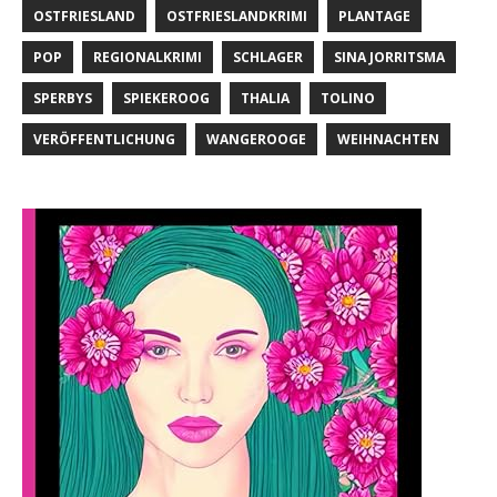
OSTFRIESLAND
OSTFRIESLANDKRIMI
PLANTAGE
POP
REGIONALKRIMI
SCHLAGER
SINA JORRITSMA
SPERBYS
SPIEKEROOG
THALIA
TOLINO
VERÖFFENTLICHUNG
WANGEROOGE
WEIHNACHTEN