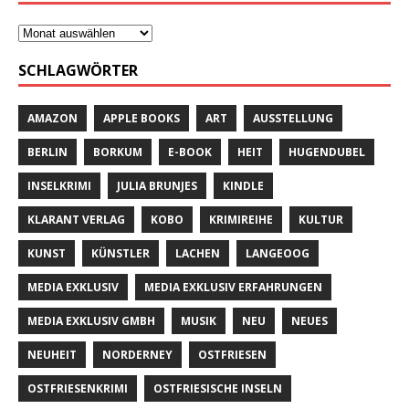
SCHLAGWÖRTER
AMAZON
APPLE BOOKS
ART
AUSSTELLUNG
BERLIN
BORKUM
E-BOOK
HEIT
HUGENDUBEL
INSELKRIMI
JULIA BRUNJES
KINDLE
KLARANT VERLAG
KOBO
KRIMIREIHE
KULTUR
KUNST
KÜNSTLER
LACHEN
LANGEOOG
MEDIA EXKLUSIV
MEDIA EXKLUSIV ERFAHRUNGEN
MEDIA EXKLUSIV GMBH
MUSIK
NEU
NEUES
NEUHEIT
NORDERNEY
OSTFRIESEN
OSTFRIESENKRIMI
OSTFRIESISCHE INSELN