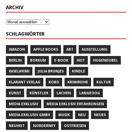
ARCHIV
SCHLAGWÖRTER
AMAZON
APPLE BOOKS
ART
AUSSTELLUNG
BERLIN
BORKUM
E-BOOK
HEIT
HUGENDUBEL
INSELKRIMI
JULIA BRUNJES
KINDLE
KLARANT VERLAG
KOBO
KRIMIREIHE
KULTUR
KUNST
KÜNSTLER
LACHEN
LANGEOOG
MEDIA EXKLUSIV
MEDIA EXKLUSIV ERFAHRUNGEN
MEDIA EXKLUSIV GMBH
MUSIK
NEU
NEUES
NEUHEIT
NORDERNEY
OSTFRIESEN