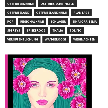
OSTFRIESENKRIMI
OSTFRIESISCHE INSELN
OSTFRIESLAND
OSTFRIESLANDKRIMI
PLANTAGE
POP
REGIONALKRIMI
SCHLAGER
SINA JORRITSMA
SPERBYS
SPIEKEROOG
THALIA
TOLINO
VERÖFFENTLICHUNG
WANGEROOGE
WEIHNACHTEN