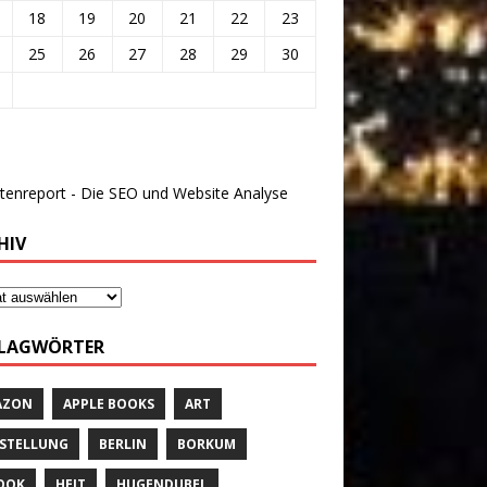
18
19
20
21
22
23
25
26
27
28
29
30
HIV
LAGWÖRTER
AZON
APPLE BOOKS
ART
STELLUNG
BERLIN
BORKUM
OOK
HEIT
HUGENDUBEL