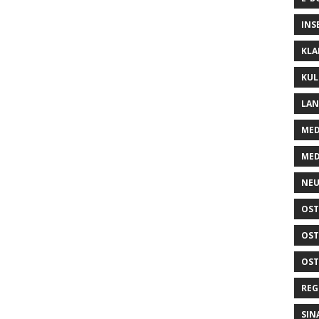
INS
KLA
KUL
LA
MED
MED
NEU
OST
OST
OST
REG
SIN