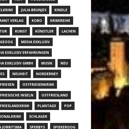
ELKRIMI
JULIA BRUNJES
KINDLE
RANT VERLAG
KOBO
KRIMIREIHE
TUR
KUNST
KÜNSTLER
LACHEN
NGEOOG
MEDIA EXKLUSIV
IA EXKLUSIV ERFAHRUNGEN
IA EXKLUSIV GMBH
MUSIK
NEU
ES
NEUHEIT
NORDERNEY
FRIESEN
OSTFRIESENKRIMI
FRIESISCHE INSELN
OSTFRIESLAND
FRIESLANDKRIMI
PLANTAGE
POP
IONALKRIMI
SCHLAGER
A JORRITSMA
SPERBYS
SPIEKEROOG