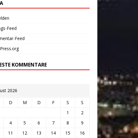
A
lden
ags-Feed
entar-Feed
Press.org
ESTE KOMMENTARE
ust 2026
D
M
D
F
S
S
1
2
4
5
6
7
8
9
11
12
13
14
15
16