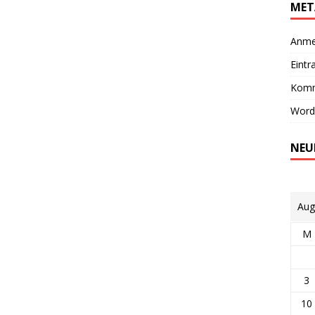
MET
Anme
Eintr
Komm
Word
NEU
Aug
M
3
10