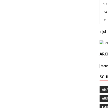
17
24
31
« Juli
ARC
SCH
AM
AUS
E-B