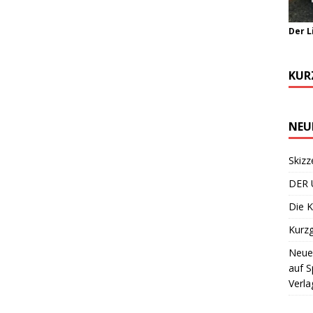
Der L
KUR
NEU
Skizz
DER 
Die K
Kurzg
Neuer
auf S
Verla