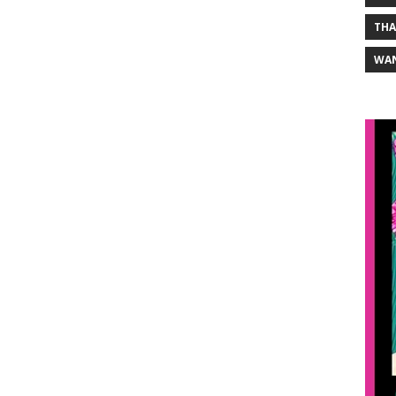
THA
WA