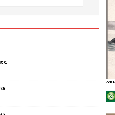
MOR:
Zen 
sch
ren