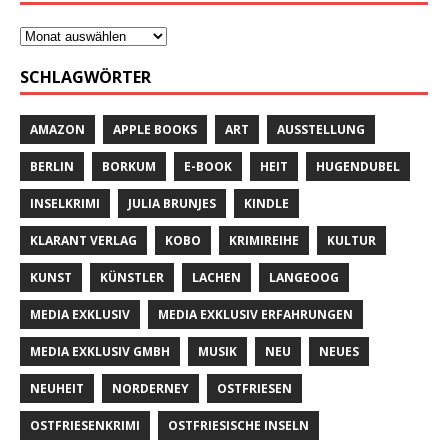
SCHLAGWÖRTER
AMAZON
APPLE BOOKS
ART
AUSSTELLUNG
BERLIN
BORKUM
E-BOOK
HEIT
HUGENDUBEL
INSELKRIMI
JULIA BRUNJES
KINDLE
KLARANT VERLAG
KOBO
KRIMIREIHE
KULTUR
KUNST
KÜNSTLER
LACHEN
LANGEOOG
MEDIA EXKLUSIV
MEDIA EXKLUSIV ERFAHRUNGEN
MEDIA EXKLUSIV GMBH
MUSIK
NEU
NEUES
NEUHEIT
NORDERNEY
OSTFRIESEN
OSTFRIESENKRIMI
OSTFRIESISCHE INSELN