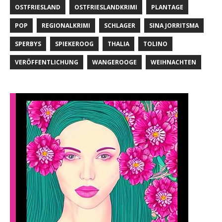
OSTFRIESLAND
OSTFRIESLANDKRIMI
PLANTAGE
POP
REGIONALKRIMI
SCHLAGER
SINA JORRITSMA
SPERBYS
SPIEKEROOG
THALIA
TOLINO
VERÖFFENTLICHUNG
WANGEROOGE
WEIHNACHTEN