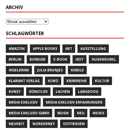
ARCHIV
SCHLAGWÖRTER
AMAZON
APPLE BOOKS
ART
AUSSTELLUNG
BERLIN
BORKUM
E-BOOK
HEIT
HUGENDUBEL
INSELKRIMI
JULIA BRUNJES
KINDLE
KLARANT VERLAG
KOBO
KRIMIREIHE
KULTUR
KUNST
KÜNSTLER
LACHEN
LANGEOOG
MEDIA EXKLUSIV
MEDIA EXKLUSIV ERFAHRUNGEN
MEDIA EXKLUSIV GMBH
MUSIK
NEU
NEUES
NEUHEIT
NORDERNEY
OSTFRIESEN