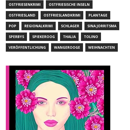
OSTFRIESENKRIMI
OSTFRIESISCHE INSELN
OSTFRIESLAND
OSTFRIESLANDKRIMI
PLANTAGE
POP
REGIONALKRIMI
SCHLAGER
SINA JORRITSMA
SPERBYS
SPIEKEROOG
THALIA
TOLINO
VERÖFFENTLICHUNG
WANGEROOGE
WEIHNACHTEN