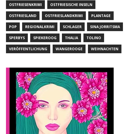
OSTFRIESENKRIMI
OSTFRIESISCHE INSELN
OSTFRIESLAND
OSTFRIESLANDKRIMI
PLANTAGE
POP
REGIONALKRIMI
SCHLAGER
SINA JORRITSMA
SPERBYS
SPIEKEROOG
THALIA
TOLINO
VERÖFFENTLICHUNG
WANGEROOGE
WEIHNACHTEN