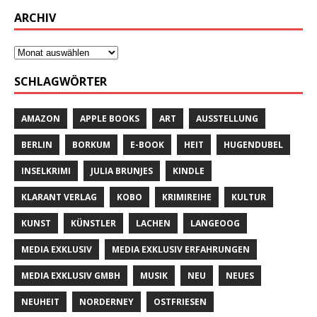
ARCHIV
SCHLAGWÖRTER
AMAZON
APPLE BOOKS
ART
AUSSTELLUNG
BERLIN
BORKUM
E-BOOK
HEIT
HUGENDUBEL
INSELKRIMI
JULIA BRUNJES
KINDLE
KLARANT VERLAG
KOBO
KRIMIREIHE
KULTUR
KUNST
KÜNSTLER
LACHEN
LANGEOOG
MEDIA EXKLUSIV
MEDIA EXKLUSIV ERFAHRUNGEN
MEDIA EXKLUSIV GMBH
MUSIK
NEU
NEUES
NEUHEIT
NORDERNEY
OSTFRIESEN