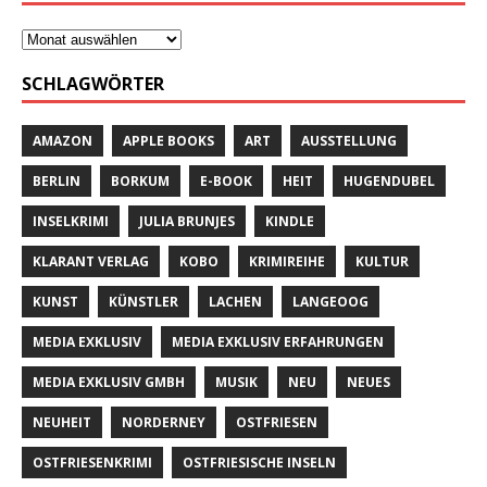
SCHLAGWÖRTER
AMAZON
APPLE BOOKS
ART
AUSSTELLUNG
BERLIN
BORKUM
E-BOOK
HEIT
HUGENDUBEL
INSELKRIMI
JULIA BRUNJES
KINDLE
KLARANT VERLAG
KOBO
KRIMIREIHE
KULTUR
KUNST
KÜNSTLER
LACHEN
LANGEOOG
MEDIA EXKLUSIV
MEDIA EXKLUSIV ERFAHRUNGEN
MEDIA EXKLUSIV GMBH
MUSIK
NEU
NEUES
NEUHEIT
NORDERNEY
OSTFRIESEN
OSTFRIESENKRIMI
OSTFRIESISCHE INSELN