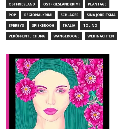
OSTFRIESLAND
OSTFRIESLANDKRIMI
PLANTAGE
POP
REGIONALKRIMI
SCHLAGER
SINA JORRITSMA
SPERBYS
SPIEKEROOG
THALIA
TOLINO
VERÖFFENTLICHUNG
WANGEROOGE
WEIHNACHTEN