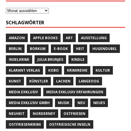
SCHLAGWÖRTER
AMAZON
APPLE BOOKS
ART
AUSSTELLUNG
BERLIN
BORKUM
E-BOOK
HEIT
HUGENDUBEL
INSELKRIMI
JULIA BRUNJES
KINDLE
KLARANT VERLAG
KOBO
KRIMIREIHE
KULTUR
KUNST
KÜNSTLER
LACHEN
LANGEOOG
MEDIA EXKLUSIV
MEDIA EXKLUSIV ERFAHRUNGEN
MEDIA EXKLUSIV GMBH
MUSIK
NEU
NEUES
NEUHEIT
NORDERNEY
OSTFRIESEN
OSTFRIESENKRIMI
OSTFRIESISCHE INSELN