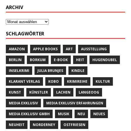
ARCHIV
SCHLAGWÖRTER
AMAZON
APPLE BOOKS
ART
AUSSTELLUNG
BERLIN
BORKUM
E-BOOK
HEIT
HUGENDUBEL
INSELKRIMI
JULIA BRUNJES
KINDLE
KLARANT VERLAG
KOBO
KRIMIREIHE
KULTUR
KUNST
KÜNSTLER
LACHEN
LANGEOOG
MEDIA EXKLUSIV
MEDIA EXKLUSIV ERFAHRUNGEN
MEDIA EXKLUSIV GMBH
MUSIK
NEU
NEUES
NEUHEIT
NORDERNEY
OSTFRIESEN