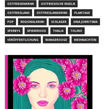
OSTFRIESENKRIMI
OSTFRIESISCHE INSELN
OSTFRIESLAND
OSTFRIESLANDKRIMI
PLANTAGE
POP
REGIONALKRIMI
SCHLAGER
SINA JORRITSMA
SPERBYS
SPIEKEROOG
THALIA
TOLINO
VERÖFFENTLICHUNG
WANGEROOGE
WEIHNACHTEN