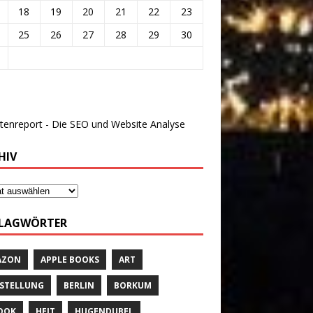
18
19
20
21
22
23
25
26
27
28
29
30
HIV
LAGWÖRTER
AZON
APPLE BOOKS
ART
STELLUNG
BERLIN
BORKUM
OOK
HEIT
HUGENDUBEL