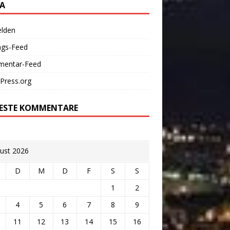
A
lden
ags-Feed
entar-Feed
Press.org
ESTE KOMMENTARE
ust 2026
D
M
D
F
S
S
1
2
4
5
6
7
8
9
11
12
13
14
15
16