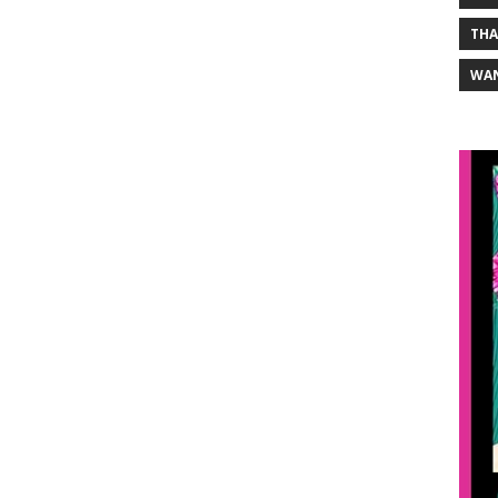
THA
WA