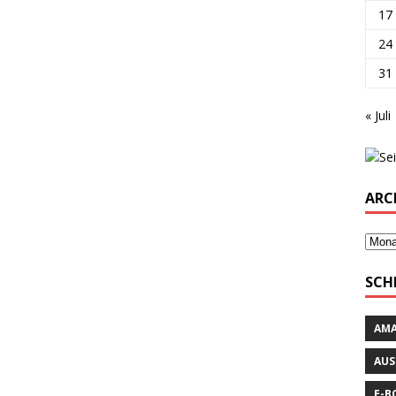
17
24
31
« Juli
ARC
SCH
AM
AUS
E-B