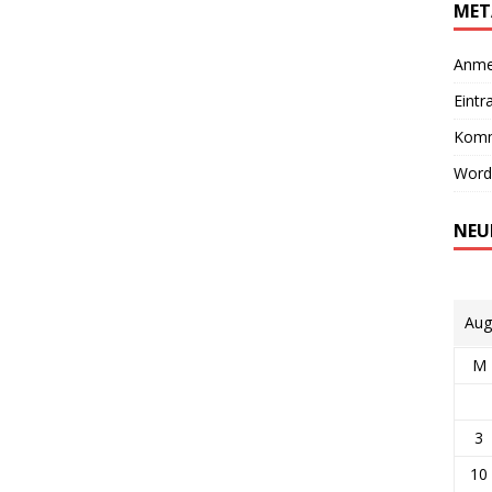
MET
Anme
Eintr
Komm
Word
NEU
Aug
M
3
10