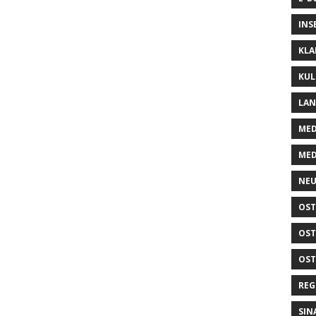
INS
KLA
KUL
LA
MED
MED
NEU
OST
OST
OST
REG
SIN