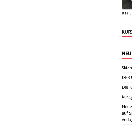
Der L
KUR
NEU
Skizz
DER 
Die K
Kurzg
Neuer
auf S
Verla