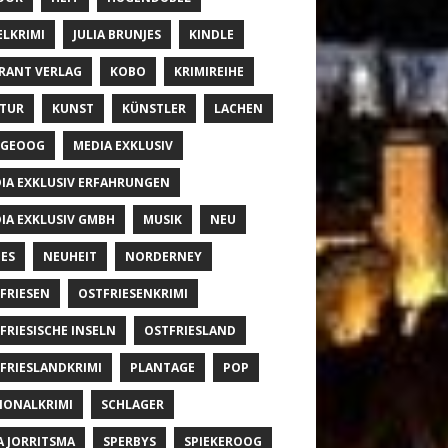
ELKRIMI
JULIA BRUNJES
KINDLE
RANT VERLAG
KOBO
KRIMIREIHE
TUR
KUNST
KÜNSTLER
LACHEN
NGEOOG
MEDIA EXKLUSIV
IA EXKLUSIV ERFAHRUNGEN
IA EXKLUSIV GMBH
MUSIK
NEU
ES
NEUHEIT
NORDERNEY
FRIESEN
OSTFRIESENKRIMI
FRIESISCHE INSELN
OSTFRIESLAND
FRIESLANDKRIMI
PLANTAGE
POP
IONALKRIMI
SCHLAGER
A JORRITSMA
SPERBYS
SPIEKEROOG