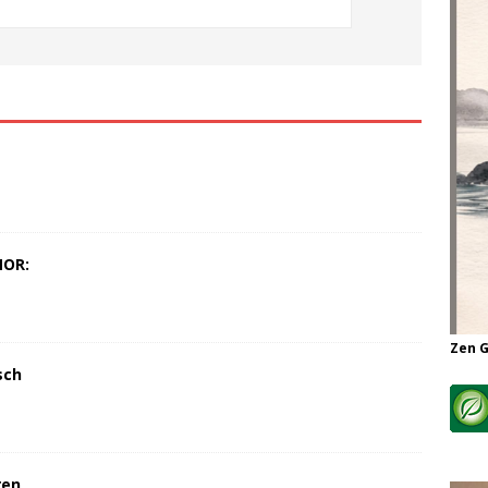
MOR:
Zen 
sch
ren