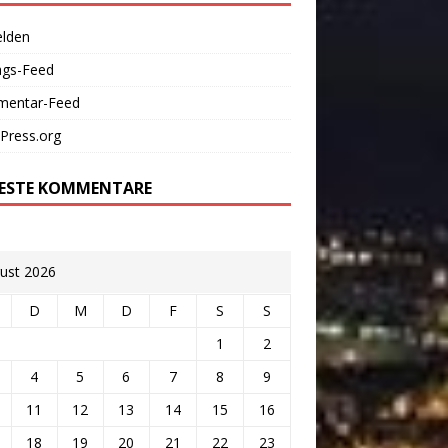
lden
ags-Feed
entar-Feed
Press.org
ESTE KOMMENTARE
ust 2026
D
M
D
F
S
S
1
2
4
5
6
7
8
9
11
12
13
14
15
16
18
19
20
21
22
23