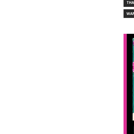
THA
WA