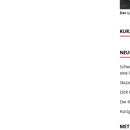
Der L
KUR
NEU
Schwa
eine 
Skizz
DER 
Die K
Kurzg
MET