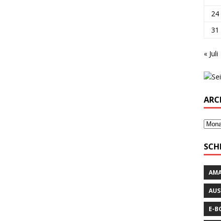
24
31
« Juli
ARC
SCH
AM
AUS
E-B