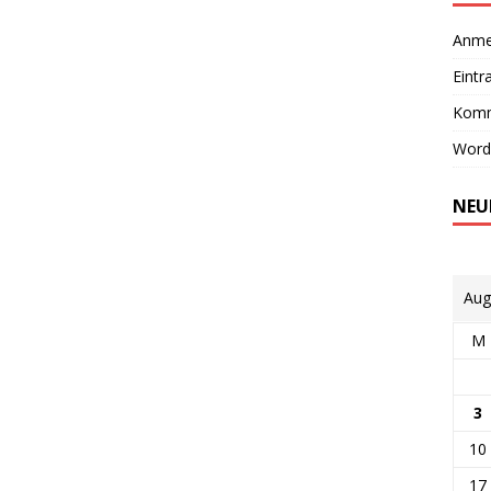
Anme
Eintr
Komm
Word
NEU
Aug
M
3
10
17