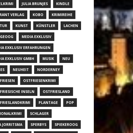
ELKRIMI
JULIA BRUNJES
KINDLE
RANT VERLAG
KOBO
KRIMIREIHE
TUR
KUNST
KÜNSTLER
LACHEN
NGEOOG
MEDIA EXKLUSIV
IA EXKLUSIV ERFAHRUNGEN
IA EXKLUSIV GMBH
MUSIK
NEU
ES
NEUHEIT
NORDERNEY
FRIESEN
OSTFRIESENKRIMI
FRIESISCHE INSELN
OSTFRIESLAND
FRIESLANDKRIMI
PLANTAGE
POP
IONALKRIMI
SCHLAGER
A JORRITSMA
SPERBYS
SPIEKEROOG