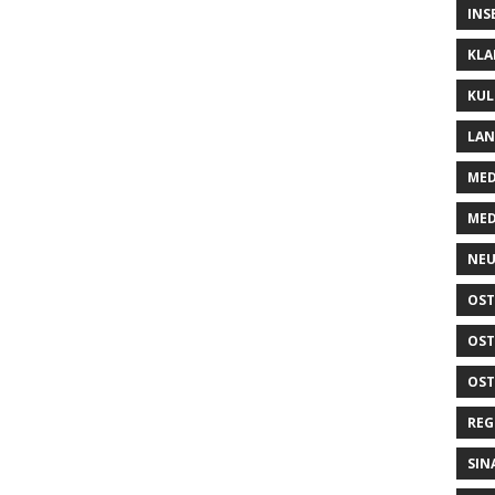
INS
KLA
KUL
LA
MED
MED
NEU
OST
OST
OST
REG
SIN