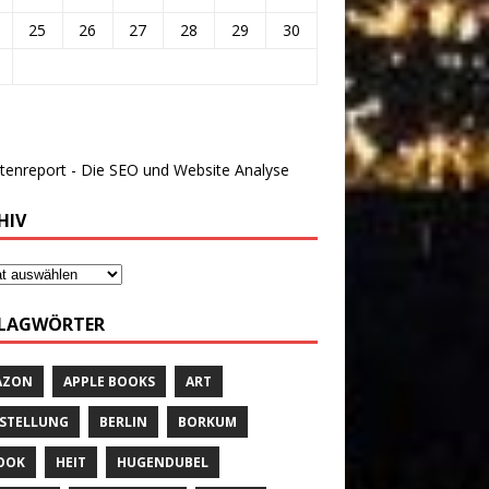
25
26
27
28
29
30
HIV
LAGWÖRTER
AZON
APPLE BOOKS
ART
STELLUNG
BERLIN
BORKUM
OOK
HEIT
HUGENDUBEL