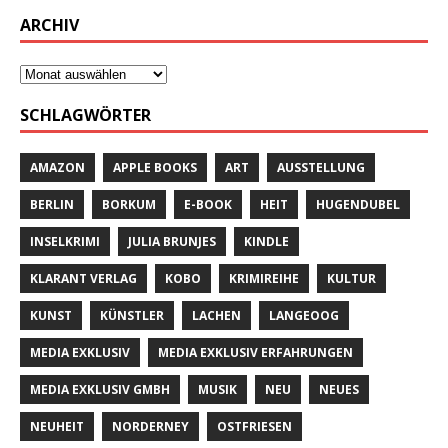
ARCHIV
SCHLAGWÖRTER
AMAZON
APPLE BOOKS
ART
AUSSTELLUNG
BERLIN
BORKUM
E-BOOK
HEIT
HUGENDUBEL
INSELKRIMI
JULIA BRUNJES
KINDLE
KLARANT VERLAG
KOBO
KRIMIREIHE
KULTUR
KUNST
KÜNSTLER
LACHEN
LANGEOOG
MEDIA EXKLUSIV
MEDIA EXKLUSIV ERFAHRUNGEN
MEDIA EXKLUSIV GMBH
MUSIK
NEU
NEUES
NEUHEIT
NORDERNEY
OSTFRIESEN