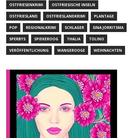
OSTFRIESENKRIMI
OSTFRIESISCHE INSELN
OSTFRIESLAND
OSTFRIESLANDKRIMI
PLANTAGE
POP
REGIONALKRIMI
SCHLAGER
SINA JORRITSMA
SPERBYS
SPIEKEROOG
THALIA
TOLINO
VERÖFFENTLICHUNG
WANGEROOGE
WEIHNACHTEN