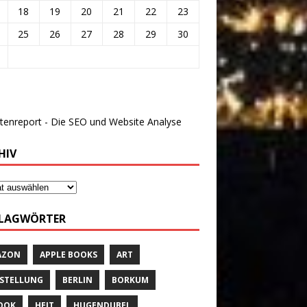
18
19
20
21
22
23
25
26
27
28
29
30
HIV
LAGWÖRTER
AZON
APPLE BOOKS
ART
STELLUNG
BERLIN
BORKUM
OOK
HEIT
HUGENDUBEL