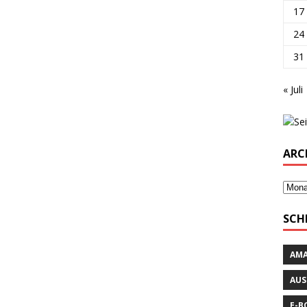
17
24
31
« Juli
ARC
SCH
AM
AUS
E-B