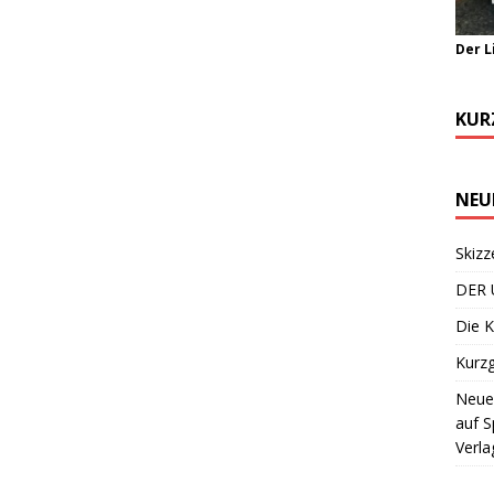
Der L
KUR
NEU
Skizz
DER 
Die K
Kurzg
Neuer
auf S
Verla