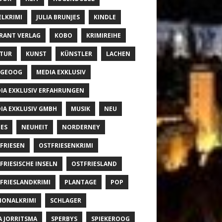
ELKRIMI
JULIA BRUNJES
KINDLE
RANT VERLAG
KOBO
KRIMIREIHE
TUR
KUNST
KÜNSTLER
LACHEN
NGEOOG
MEDIA EXKLUSIV
IA EXKLUSIV ERFAHRUNGEN
IA EXKLUSIV GMBH
MUSIK
NEU
ES
NEUHEIT
NORDERNEY
FRIESEN
OSTFRIESENKRIMI
FRIESISCHE INSELN
OSTFRIESLAND
FRIESLANDKRIMI
PLANTAGE
POP
IONALKRIMI
SCHLAGER
A JORRITSMA
SPERBYS
SPIEKEROOG