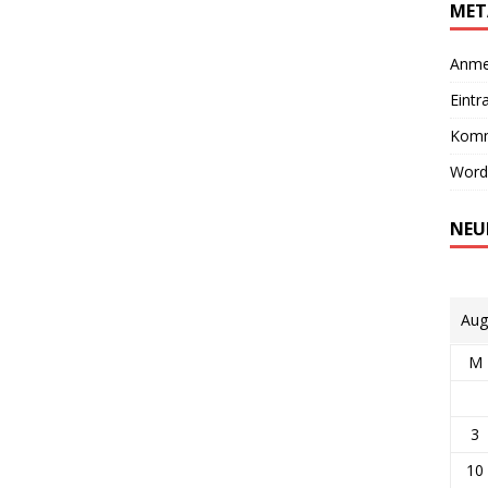
MET
Anme
Eintr
Komm
Word
NEU
Aug
M
3
10