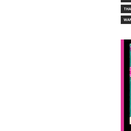
THA
WA