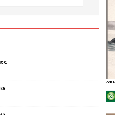
MOR:
Zen 
sch
ren