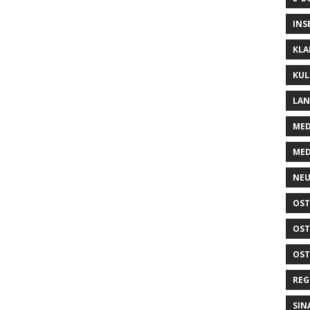
INS
KLA
KUL
LA
MED
MED
NEU
OST
OST
OST
REG
SIN