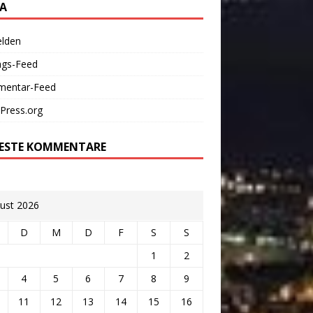
A
lden
ags-Feed
entar-Feed
Press.org
ESTE KOMMENTARE
ust 2026
D
M
D
F
S
S
1
2
4
5
6
7
8
9
11
12
13
14
15
16