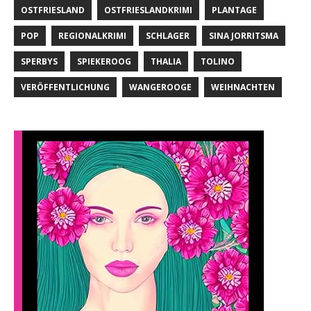
OSTFRIESLAND
OSTFRIESLANDKRIMI
PLANTAGE
POP
REGIONALKRIMI
SCHLAGER
SINA JORRITSMA
SPERBYS
SPIEKEROOG
THALIA
TOLINO
VERÖFFENTLICHUNG
WANGEROOGE
WEIHNACHTEN