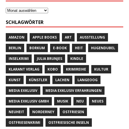
SCHLAGWÖRTER
AMAZON
APPLE BOOKS
ART
AUSSTELLUNG
BERLIN
BORKUM
E-BOOK
HEIT
HUGENDUBEL
INSELKRIMI
JULIA BRUNJES
KINDLE
KLARANT VERLAG
KOBO
KRIMIREIHE
KULTUR
KUNST
KÜNSTLER
LACHEN
LANGEOOG
MEDIA EXKLUSIV
MEDIA EXKLUSIV ERFAHRUNGEN
MEDIA EXKLUSIV GMBH
MUSIK
NEU
NEUES
NEUHEIT
NORDERNEY
OSTFRIESEN
OSTFRIESENKRIMI
OSTFRIESISCHE INSELN