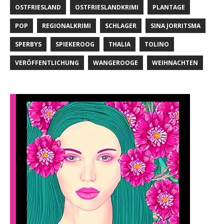
OSTFRIESLAND
OSTFRIESLANDKRIMI
PLANTAGE
POP
REGIONALKRIMI
SCHLAGER
SINA JORRITSMA
SPERBYS
SPIEKEROOG
THALIA
TOLINO
VERÖFFENTLICHUNG
WANGEROOGE
WEIHNACHTEN