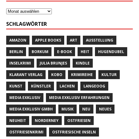
SCHLAGWÖRTER
AMAZON
APPLE BOOKS
ART
AUSSTELLUNG
BERLIN
BORKUM
E-BOOK
HEIT
HUGENDUBEL
INSELKRIMI
JULIA BRUNJES
KINDLE
KLARANT VERLAG
KOBO
KRIMIREIHE
KULTUR
KUNST
KÜNSTLER
LACHEN
LANGEOOG
MEDIA EXKLUSIV
MEDIA EXKLUSIV ERFAHRUNGEN
MEDIA EXKLUSIV GMBH
MUSIK
NEU
NEUES
NEUHEIT
NORDERNEY
OSTFRIESEN
OSTFRIESENKRIMI
OSTFRIESISCHE INSELN