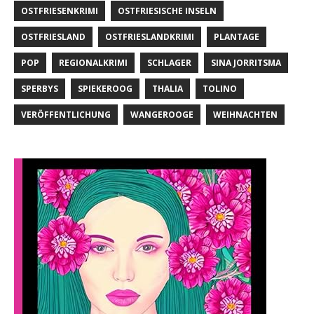
OSTFRIESENKRIMI
OSTFRIESISCHE INSELN
OSTFRIESLAND
OSTFRIESLANDKRIMI
PLANTAGE
POP
REGIONALKRIMI
SCHLAGER
SINA JORRITSMA
SPERBYS
SPIEKEROOG
THALIA
TOLINO
VERÖFFENTLICHUNG
WANGEROOGE
WEIHNACHTEN