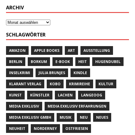
ARCHIV
SCHLAGWÖRTER
AMAZON
APPLE BOOKS
ART
AUSSTELLUNG
BERLIN
BORKUM
E-BOOK
HEIT
HUGENDUBEL
INSELKRIMI
JULIA BRUNJES
KINDLE
KLARANT VERLAG
KOBO
KRIMIREIHE
KULTUR
KUNST
KÜNSTLER
LACHEN
LANGEOOG
MEDIA EXKLUSIV
MEDIA EXKLUSIV ERFAHRUNGEN
MEDIA EXKLUSIV GMBH
MUSIK
NEU
NEUES
NEUHEIT
NORDERNEY
OSTFRIESEN