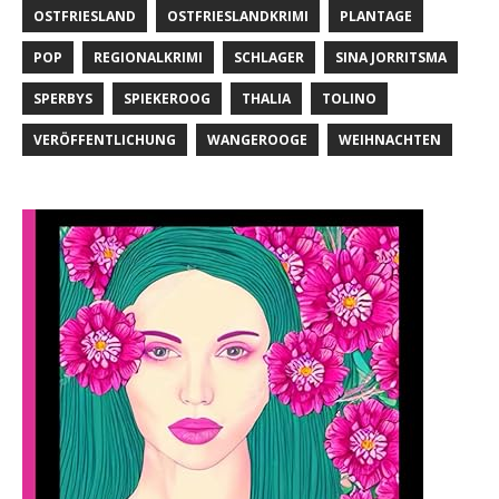
OSTFRIESLAND
OSTFRIESLANDKRIMI
PLANTAGE
POP
REGIONALKRIMI
SCHLAGER
SINA JORRITSMA
SPERBYS
SPIEKEROOG
THALIA
TOLINO
VERÖFFENTLICHUNG
WANGEROOGE
WEIHNACHTEN