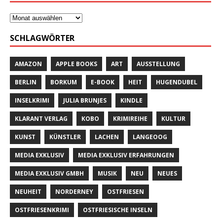
SCHLAGWÖRTER
AMAZON
APPLE BOOKS
ART
AUSSTELLUNG
BERLIN
BORKUM
E-BOOK
HEIT
HUGENDUBEL
INSELKRIMI
JULIA BRUNJES
KINDLE
KLARANT VERLAG
KOBO
KRIMIREIHE
KULTUR
KUNST
KÜNSTLER
LACHEN
LANGEOOG
MEDIA EXKLUSIV
MEDIA EXKLUSIV ERFAHRUNGEN
MEDIA EXKLUSIV GMBH
MUSIK
NEU
NEUES
NEUHEIT
NORDERNEY
OSTFRIESEN
OSTFRIESENKRIMI
OSTFRIESISCHE INSELN