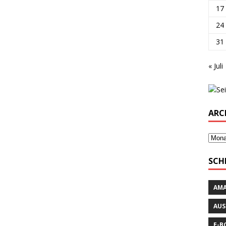
17
24
31
« Juli
ARC
SCH
AM
AUS
E-B