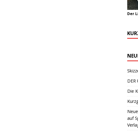
Der L
KUR
NEU
Skizz
DER 
Die K
Kurzg
Neuer
auf S
Verla