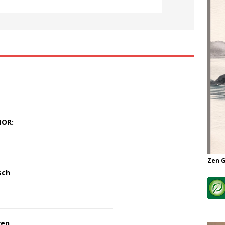
MOR:
Zen 
sch
ren