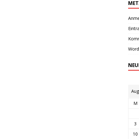
MET
Anme
Eintr
Komm
Word
NEU
Aug
M
3
10