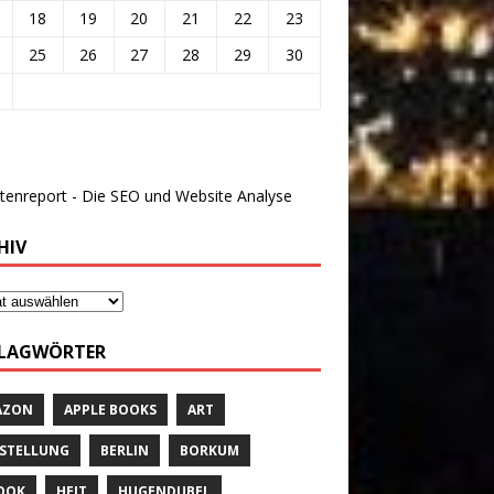
18
19
20
21
22
23
25
26
27
28
29
30
HIV
LAGWÖRTER
AZON
APPLE BOOKS
ART
STELLUNG
BERLIN
BORKUM
OOK
HEIT
HUGENDUBEL