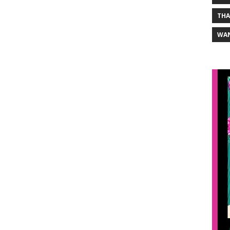
THA
WA