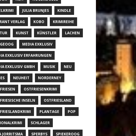
ELKRIMI
JULIA BRUNJES
KINDLE
RANT VERLAG
KOBO
KRIMIREIHE
TUR
KUNST
KÜNSTLER
LACHEN
NGEOOG
MEDIA EXKLUSIV
IA EXKLUSIV ERFAHRUNGEN
IA EXKLUSIV GMBH
MUSIK
NEU
ES
NEUHEIT
NORDERNEY
FRIESEN
OSTFRIESENKRIMI
FRIESISCHE INSELN
OSTFRIESLAND
FRIESLANDKRIMI
PLANTAGE
POP
IONALKRIMI
SCHLAGER
A JORRITSMA
SPERBYS
SPIEKEROOG