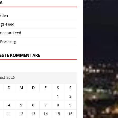
A
lden
ags-Feed
entar-Feed
Press.org
ESTE KOMMENTARE
ust 2026
D
M
D
F
S
S
1
2
4
5
6
7
8
9
11
12
13
14
15
16