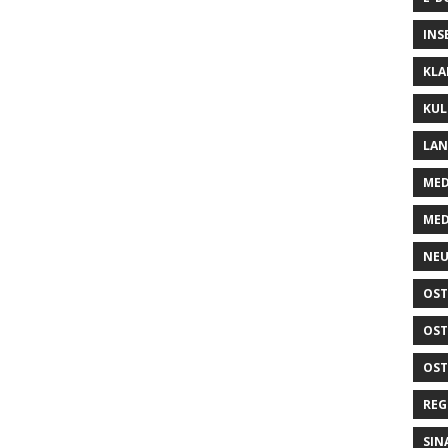
INS
KLA
KUL
LA
MED
MED
NEU
OST
OST
OST
REG
SIN