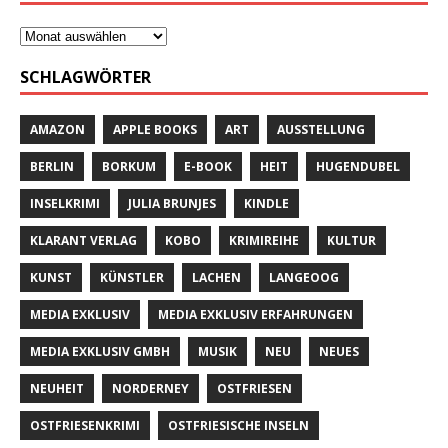
SCHLAGWÖRTER
AMAZON
APPLE BOOKS
ART
AUSSTELLUNG
BERLIN
BORKUM
E-BOOK
HEIT
HUGENDUBEL
INSELKRIMI
JULIA BRUNJES
KINDLE
KLARANT VERLAG
KOBO
KRIMIREIHE
KULTUR
KUNST
KÜNSTLER
LACHEN
LANGEOOG
MEDIA EXKLUSIV
MEDIA EXKLUSIV ERFAHRUNGEN
MEDIA EXKLUSIV GMBH
MUSIK
NEU
NEUES
NEUHEIT
NORDERNEY
OSTFRIESEN
OSTFRIESENKRIMI
OSTFRIESISCHE INSELN