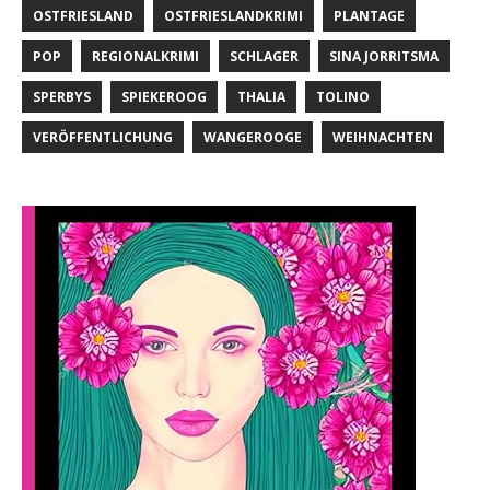
OSTFRIESLAND
OSTFRIESLANDKRIMI
PLANTAGE
POP
REGIONALKRIMI
SCHLAGER
SINA JORRITSMA
SPERBYS
SPIEKEROOG
THALIA
TOLINO
VERÖFFENTLICHUNG
WANGEROOGE
WEIHNACHTEN