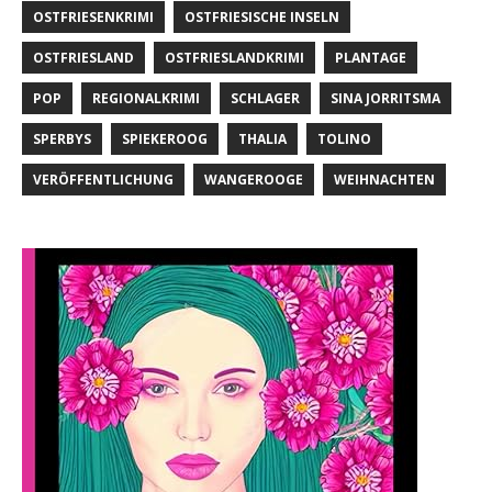
OSTFRIESENKRIMI
OSTFRIESISCHE INSELN
OSTFRIESLAND
OSTFRIESLANDKRIMI
PLANTAGE
POP
REGIONALKRIMI
SCHLAGER
SINA JORRITSMA
SPERBYS
SPIEKEROOG
THALIA
TOLINO
VERÖFFENTLICHUNG
WANGEROOGE
WEIHNACHTEN