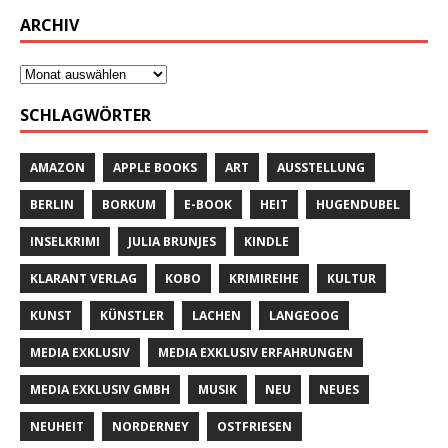
ARCHIV
SCHLAGWÖRTER
AMAZON
APPLE BOOKS
ART
AUSSTELLUNG
BERLIN
BORKUM
E-BOOK
HEIT
HUGENDUBEL
INSELKRIMI
JULIA BRUNJES
KINDLE
KLARANT VERLAG
KOBO
KRIMIREIHE
KULTUR
KUNST
KÜNSTLER
LACHEN
LANGEOOG
MEDIA EXKLUSIV
MEDIA EXKLUSIV ERFAHRUNGEN
MEDIA EXKLUSIV GMBH
MUSIK
NEU
NEUES
NEUHEIT
NORDERNEY
OSTFRIESEN