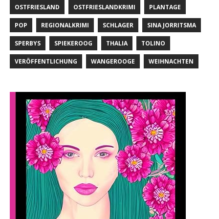
OSTFRIESLAND
OSTFRIESLANDKRIMI
PLANTAGE
POP
REGIONALKRIMI
SCHLAGER
SINA JORRITSMA
SPERBYS
SPIEKEROOG
THALIA
TOLINO
VERÖFFENTLICHUNG
WANGEROOGE
WEIHNACHTEN