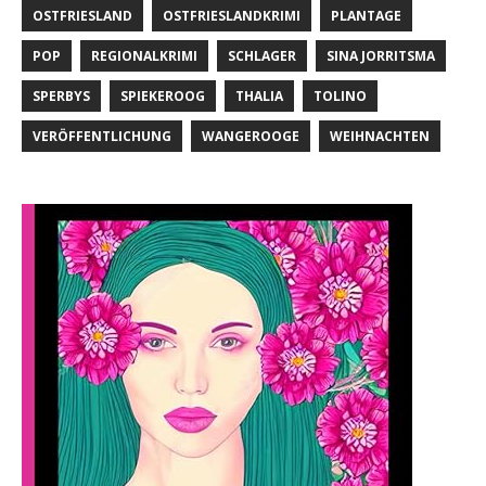
OSTFRIESLAND
OSTFRIESLANDKRIMI
PLANTAGE
POP
REGIONALKRIMI
SCHLAGER
SINA JORRITSMA
SPERBYS
SPIEKEROOG
THALIA
TOLINO
VERÖFFENTLICHUNG
WANGEROOGE
WEIHNACHTEN