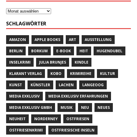
SCHLAGWÖRTER
AMAZON
APPLE BOOKS
ART
AUSSTELLUNG
BERLIN
BORKUM
E-BOOK
HEIT
HUGENDUBEL
INSELKRIMI
JULIA BRUNJES
KINDLE
KLARANT VERLAG
KOBO
KRIMIREIHE
KULTUR
KUNST
KÜNSTLER
LACHEN
LANGEOOG
MEDIA EXKLUSIV
MEDIA EXKLUSIV ERFAHRUNGEN
MEDIA EXKLUSIV GMBH
MUSIK
NEU
NEUES
NEUHEIT
NORDERNEY
OSTFRIESEN
OSTFRIESENKRIMI
OSTFRIESISCHE INSELN