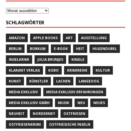
SCHLAGWÖRTER
AMAZON
APPLE BOOKS
ART
AUSSTELLUNG
BERLIN
BORKUM
E-BOOK
HEIT
HUGENDUBEL
INSELKRIMI
JULIA BRUNJES
KINDLE
KLARANT VERLAG
KOBO
KRIMIREIHE
KULTUR
KUNST
KÜNSTLER
LACHEN
LANGEOOG
MEDIA EXKLUSIV
MEDIA EXKLUSIV ERFAHRUNGEN
MEDIA EXKLUSIV GMBH
MUSIK
NEU
NEUES
NEUHEIT
NORDERNEY
OSTFRIESEN
OSTFRIESENKRIMI
OSTFRIESISCHE INSELN