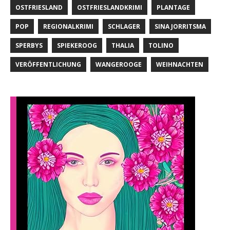
OSTFRIESLAND
OSTFRIESLANDKRIMI
PLANTAGE
POP
REGIONALKRIMI
SCHLAGER
SINA JORRITSMA
SPERBYS
SPIEKEROOG
THALIA
TOLINO
VERÖFFENTLICHUNG
WANGEROOGE
WEIHNACHTEN