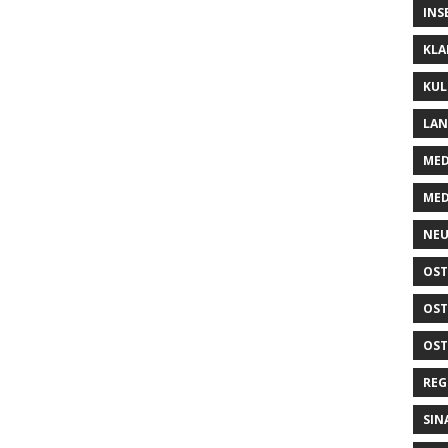
INS
KLA
KUL
LA
MED
MED
NEU
OST
OST
OST
REG
SIN