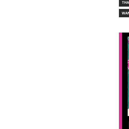
THA
WA