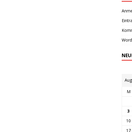
Anme
Eintr
Komm
Word
NEU
Aug
M
3
10
17