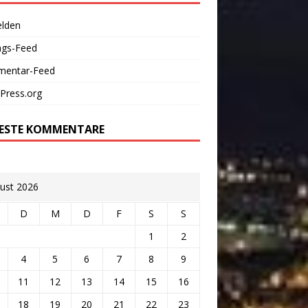
lden
ags-Feed
entar-Feed
Press.org
ESTE KOMMENTARE
ust 2026
D
M
D
F
S
S
1
2
4
5
6
7
8
9
11
12
13
14
15
16
18
19
20
21
22
23