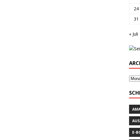
24
31
« Juli
ARC
SCH
AM
AUS
E-B