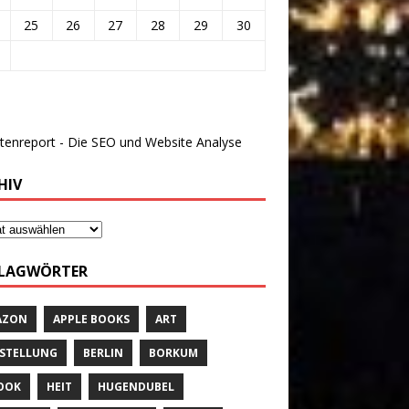
25
26
27
28
29
30
HIV
LAGWÖRTER
AZON
APPLE BOOKS
ART
STELLUNG
BERLIN
BORKUM
OOK
HEIT
HUGENDUBEL