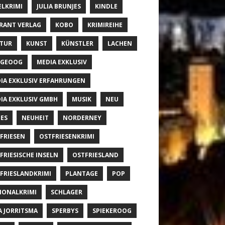
ELKRIMI
JULIA BRUNJES
KINDLE
RANT VERLAG
KOBO
KRIMIREIHE
TUR
KUNST
KÜNSTLER
LACHEN
NGEOOG
MEDIA EXKLUSIV
IA EXKLUSIV ERFAHRUNGEN
IA EXKLUSIV GMBH
MUSIK
NEU
ES
NEUHEIT
NORDERNEY
FRIESEN
OSTFRIESENKRIMI
FRIESISCHE INSELN
OSTFRIESLAND
FRIESLANDKRIMI
PLANTAGE
POP
IONALKRIMI
SCHLAGER
A JORRITSMA
SPERBYS
SPIEKEROOG