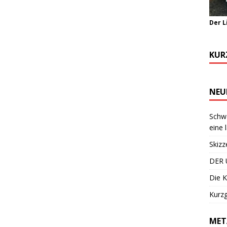
Der L
KUR
NEU
Schwa
eine 
Skizz
DER 
Die K
Kurzg
MET