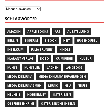
SCHLAGWÖRTER
AMAZON
APPLE BOOKS
ART
AUSSTELLUNG
BERLIN
BORKUM
E-BOOK
HEIT
HUGENDUBEL
INSELKRIMI
JULIA BRUNJES
KINDLE
KLARANT VERLAG
KOBO
KRIMIREIHE
KULTUR
KUNST
KÜNSTLER
LACHEN
LANGEOOG
MEDIA EXKLUSIV
MEDIA EXKLUSIV ERFAHRUNGEN
MEDIA EXKLUSIV GMBH
MUSIK
NEU
NEUES
NEUHEIT
NORDERNEY
OSTFRIESEN
OSTFRIESENKRIMI
OSTFRIESISCHE INSELN