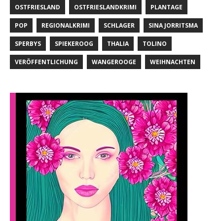
OSTFRIESLAND
OSTFRIESLANDKRIMI
PLANTAGE
POP
REGIONALKRIMI
SCHLAGER
SINA JORRITSMA
SPERBYS
SPIEKEROOG
THALIA
TOLINO
VERÖFFENTLICHUNG
WANGEROOGE
WEIHNACHTEN