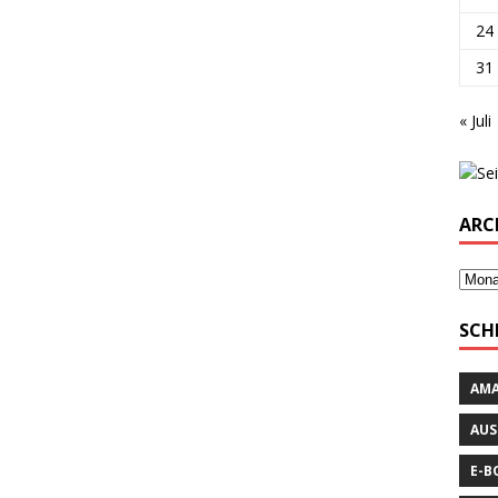
24
31
« Juli
ARC
SCH
AM
AUS
E-B