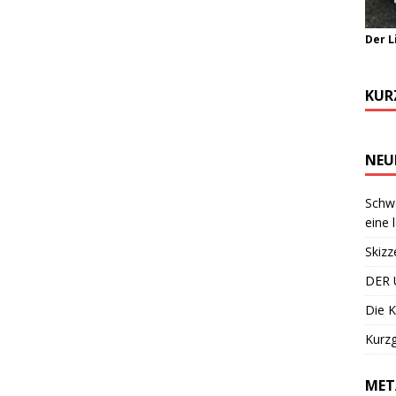
Der L
KUR
NEU
Schwa
eine 
Skizz
DER 
Die K
Kurzg
MET