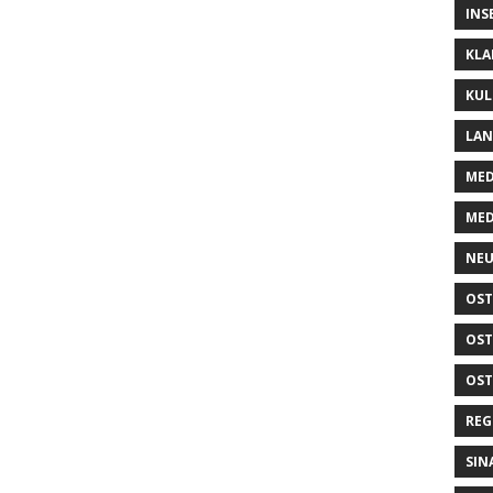
INS
KLA
KUL
LA
MED
MED
NEU
OST
OST
OST
REG
SIN