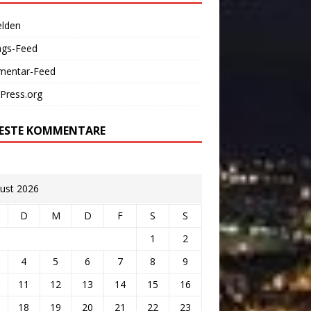
lden
ags-Feed
entar-Feed
Press.org
ESTE KOMMENTARE
ust 2026
D
M
D
F
S
S
1
2
4
5
6
7
8
9
11
12
13
14
15
16
18
19
20
21
22
23