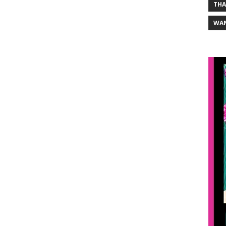
THA
WA