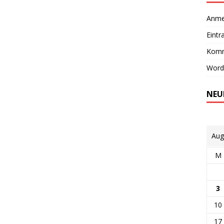
Anme
Eintr
Komm
Word
NEU
Aug
M
3
10
17