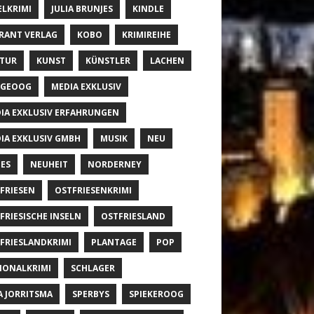
ELKRIMI
JULIA BRUNJES
KINDLE
RANT VERLAG
KOBO
KRIMIREIHE
TUR
KUNST
KÜNSTLER
LACHEN
NGEOOG
MEDIA EXKLUSIV
IA EXKLUSIV ERFAHRUNGEN
IA EXKLUSIV GMBH
MUSIK
NEU
ES
NEUHEIT
NORDERNEY
FRIESEN
OSTFRIESENKRIMI
FRIESISCHE INSELN
OSTFRIESLAND
FRIESLANDKRIMI
PLANTAGE
POP
IONALKRIMI
SCHLAGER
A JORRITSMA
SPERBYS
SPIEKEROOG