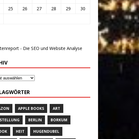
25
26
27
28
29
30
HIV
LAGWÖRTER
AZON
APPLE BOOKS
ART
STELLUNG
BERLIN
BORKUM
OOK
HEIT
HUGENDUBEL