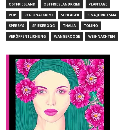
OSTFRIESLAND
OSTFRIESLANDKRIMI
PLANTAGE
POP
REGIONALKRIMI
SCHLAGER
SINA JORRITSMA
SPERBYS
SPIEKEROOG
THALIA
TOLINO
VERÖFFENTLICHUNG
WANGEROOGE
WEIHNACHTEN