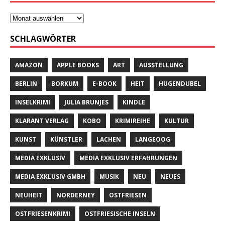
SCHLAGWÖRTER
AMAZON
APPLE BOOKS
ART
AUSSTELLUNG
BERLIN
BORKUM
E-BOOK
HEIT
HUGENDUBEL
INSELKRIMI
JULIA BRUNJES
KINDLE
KLARANT VERLAG
KOBO
KRIMIREIHE
KULTUR
KUNST
KÜNSTLER
LACHEN
LANGEOOG
MEDIA EXKLUSIV
MEDIA EXKLUSIV ERFAHRUNGEN
MEDIA EXKLUSIV GMBH
MUSIK
NEU
NEUES
NEUHEIT
NORDERNEY
OSTFRIESEN
OSTFRIESENKRIMI
OSTFRIESISCHE INSELN