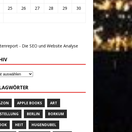
25
26
27
28
29
30
HIV
LAGWÖRTER
AZON
APPLE BOOKS
ART
STELLUNG
BERLIN
BORKUM
OOK
HEIT
HUGENDUBEL