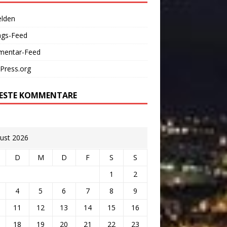
lden
ags-Feed
entar-Feed
Press.org
ESTE KOMMENTARE
ust 2026
D
M
D
F
S
S
1
2
4
5
6
7
8
9
11
12
13
14
15
16
18
19
20
21
22
23