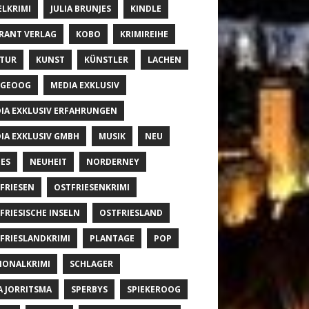
ELKRIMI
JULIA BRUNJES
KINDLE
RANT VERLAG
KOBO
KRIMIREIHE
TUR
KUNST
KÜNSTLER
LACHEN
NGEOOG
MEDIA EXKLUSIV
IA EXKLUSIV ERFAHRUNGEN
IA EXKLUSIV GMBH
MUSIK
NEU
ES
NEUHEIT
NORDERNEY
FRIESEN
OSTFRIESENKRIMI
FRIESISCHE INSELN
OSTFRIESLAND
FRIESLANDKRIMI
PLANTAGE
POP
IONALKRIMI
SCHLAGER
A JORRITSMA
SPERBYS
SPIEKEROOG