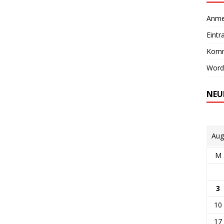
Anme
Eintr
Komm
Word
NEU
Aug
M
3
10
17