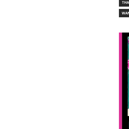
THA
WA