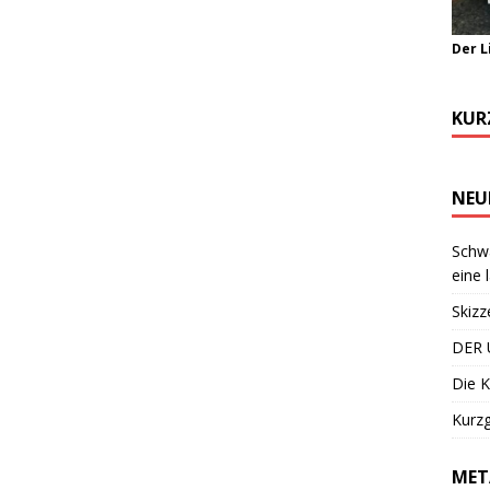
Der L
KUR
NEU
Schwa
eine 
Skizz
DER 
Die K
Kurzg
MET