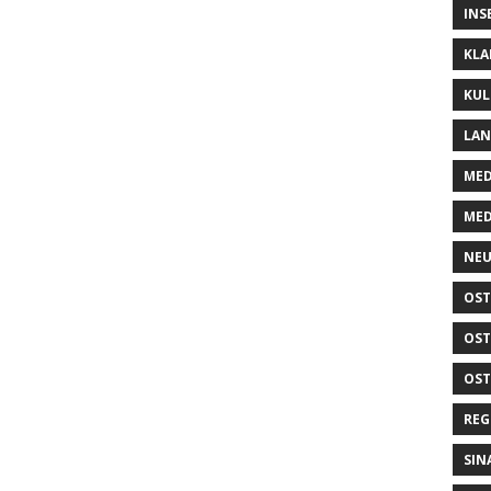
INS
KLA
KUL
LA
MED
MED
NEU
OST
OST
OST
REG
SIN