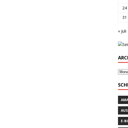
24
31
« Juli
ARC
SCH
AM
AUS
E-B