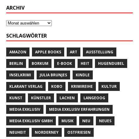
ARCHIV
SCHLAGWÖRTER
AMAZON
APPLE BOOKS
ART
AUSSTELLUNG
BERLIN
BORKUM
E-BOOK
HEIT
HUGENDUBEL
INSELKRIMI
JULIA BRUNJES
KINDLE
KLARANT VERLAG
KOBO
KRIMIREIHE
KULTUR
KUNST
KÜNSTLER
LACHEN
LANGEOOG
MEDIA EXKLUSIV
MEDIA EXKLUSIV ERFAHRUNGEN
MEDIA EXKLUSIV GMBH
MUSIK
NEU
NEUES
NEUHEIT
NORDERNEY
OSTFRIESEN