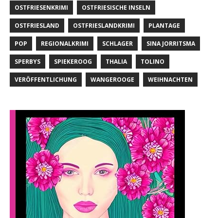
OSTFRIESENKRIMI
OSTFRIESISCHE INSELN
OSTFRIESLAND
OSTFRIESLANDKRIMI
PLANTAGE
POP
REGIONALKRIMI
SCHLAGER
SINA JORRITSMA
SPERBYS
SPIEKEROOG
THALIA
TOLINO
VERÖFFENTLICHUNG
WANGEROOGE
WEIHNACHTEN