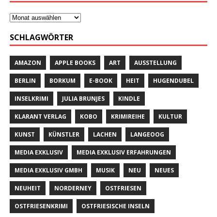
SCHLAGWÖRTER
AMAZON
APPLE BOOKS
ART
AUSSTELLUNG
BERLIN
BORKUM
E-BOOK
HEIT
HUGENDUBEL
INSELKRIMI
JULIA BRUNJES
KINDLE
KLARANT VERLAG
KOBO
KRIMIREIHE
KULTUR
KUNST
KÜNSTLER
LACHEN
LANGEOOG
MEDIA EXKLUSIV
MEDIA EXKLUSIV ERFAHRUNGEN
MEDIA EXKLUSIV GMBH
MUSIK
NEU
NEUES
NEUHEIT
NORDERNEY
OSTFRIESEN
OSTFRIESENKRIMI
OSTFRIESISCHE INSELN