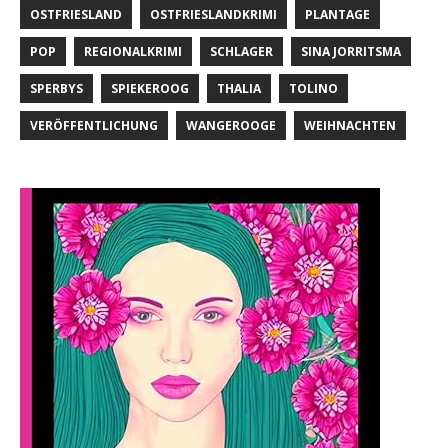
OSTFRIESLAND
OSTFRIESLANDKRIMI
PLANTAGE
POP
REGIONALKRIMI
SCHLAGER
SINA JORRITSMA
SPERBYS
SPIEKEROOG
THALIA
TOLINO
VERÖFFENTLICHUNG
WANGEROOGE
WEIHNACHTEN