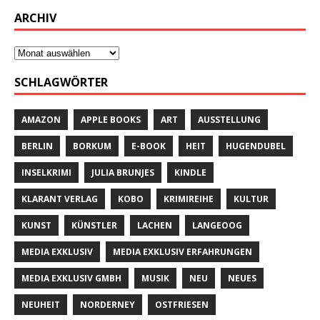
ARCHIV
SCHLAGWÖRTER
AMAZON
APPLE BOOKS
ART
AUSSTELLUNG
BERLIN
BORKUM
E-BOOK
HEIT
HUGENDUBEL
INSELKRIMI
JULIA BRUNJES
KINDLE
KLARANT VERLAG
KOBO
KRIMIREIHE
KULTUR
KUNST
KÜNSTLER
LACHEN
LANGEOOG
MEDIA EXKLUSIV
MEDIA EXKLUSIV ERFAHRUNGEN
MEDIA EXKLUSIV GMBH
MUSIK
NEU
NEUES
NEUHEIT
NORDERNEY
OSTFRIESEN