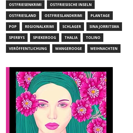
OSTFRIESENKRIMI
OSTFRIESISCHE INSELN
OSTFRIESLAND
OSTFRIESLANDKRIMI
PLANTAGE
POP
REGIONALKRIMI
SCHLAGER
SINA JORRITSMA
SPERBYS
SPIEKEROOG
THALIA
TOLINO
VERÖFFENTLICHUNG
WANGEROOGE
WEIHNACHTEN