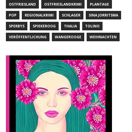
OSTFRIESLAND
OSTFRIESLANDKRIMI
PLANTAGE
POP
REGIONALKRIMI
SCHLAGER
SINA JORRITSMA
SPERBYS
SPIEKEROOG
THALIA
TOLINO
VERÖFFENTLICHUNG
WANGEROOGE
WEIHNACHTEN