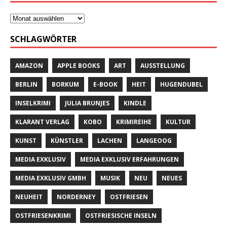
SCHLAGWÖRTER
AMAZON
APPLE BOOKS
ART
AUSSTELLUNG
BERLIN
BORKUM
E-BOOK
HEIT
HUGENDUBEL
INSELKRIMI
JULIA BRUNJES
KINDLE
KLARANT VERLAG
KOBO
KRIMIREIHE
KULTUR
KUNST
KÜNSTLER
LACHEN
LANGEOOG
MEDIA EXKLUSIV
MEDIA EXKLUSIV ERFAHRUNGEN
MEDIA EXKLUSIV GMBH
MUSIK
NEU
NEUES
NEUHEIT
NORDERNEY
OSTFRIESEN
OSTFRIESENKRIMI
OSTFRIESISCHE INSELN