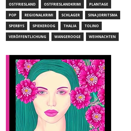
OSTFRIESLAND
OSTFRIESLANDKRIMI
PLANTAGE
POP
REGIONALKRIMI
SCHLAGER
SINA JORRITSMA
SPERBYS
SPIEKEROOG
THALIA
TOLINO
VERÖFFENTLICHUNG
WANGEROOGE
WEIHNACHTEN