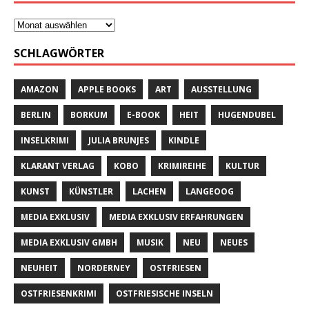
SCHLAGWÖRTER
AMAZON
APPLE BOOKS
ART
AUSSTELLUNG
BERLIN
BORKUM
E-BOOK
HEIT
HUGENDUBEL
INSELKRIMI
JULIA BRUNJES
KINDLE
KLARANT VERLAG
KOBO
KRIMIREIHE
KULTUR
KUNST
KÜNSTLER
LACHEN
LANGEOOG
MEDIA EXKLUSIV
MEDIA EXKLUSIV ERFAHRUNGEN
MEDIA EXKLUSIV GMBH
MUSIK
NEU
NEUES
NEUHEIT
NORDERNEY
OSTFRIESEN
OSTFRIESENKRIMI
OSTFRIESISCHE INSELN