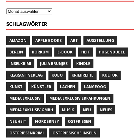
SCHLAGWÖRTER
AMAZON
APPLE BOOKS
ART
AUSSTELLUNG
BERLIN
BORKUM
E-BOOK
HEIT
HUGENDUBEL
INSELKRIMI
JULIA BRUNJES
KINDLE
KLARANT VERLAG
KOBO
KRIMIREIHE
KULTUR
KUNST
KÜNSTLER
LACHEN
LANGEOOG
MEDIA EXKLUSIV
MEDIA EXKLUSIV ERFAHRUNGEN
MEDIA EXKLUSIV GMBH
MUSIK
NEU
NEUES
NEUHEIT
NORDERNEY
OSTFRIESEN
OSTFRIESENKRIMI
OSTFRIESISCHE INSELN