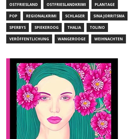
OSTFRIESLAND
OSTFRIESLANDKRIMI
PLANTAGE
POP
REGIONALKRIMI
SCHLAGER
SINA JORRITSMA
SPERBYS
SPIEKEROOG
THALIA
TOLINO
VERÖFFENTLICHUNG
WANGEROOGE
WEIHNACHTEN