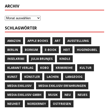
ARCHIV
SCHLAGWÖRTER
AMAZON
APPLE BOOKS
ART
AUSSTELLUNG
BERLIN
BORKUM
E-BOOK
HEIT
HUGENDUBEL
INSELKRIMI
JULIA BRUNJES
KINDLE
KLARANT VERLAG
KOBO
KRIMIREIHE
KULTUR
KUNST
KÜNSTLER
LACHEN
LANGEOOG
MEDIA EXKLUSIV
MEDIA EXKLUSIV ERFAHRUNGEN
MEDIA EXKLUSIV GMBH
MUSIK
NEU
NEUES
NEUHEIT
NORDERNEY
OSTFRIESEN