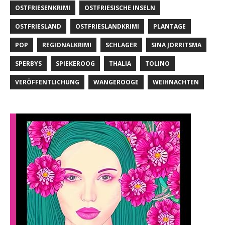
OSTFRIESENKRIMI
OSTFRIESISCHE INSELN
OSTFRIESLAND
OSTFRIESLANDKRIMI
PLANTAGE
POP
REGIONALKRIMI
SCHLAGER
SINA JORRITSMA
SPERBYS
SPIEKEROOG
THALIA
TOLINO
VERÖFFENTLICHUNG
WANGEROOGE
WEIHNACHTEN