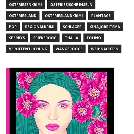
OSTFRIESENKRIMI
OSTFRIESISCHE INSELN
OSTFRIESLAND
OSTFRIESLANDKRIMI
PLANTAGE
POP
REGIONALKRIMI
SCHLAGER
SINA JORRITSMA
SPERBYS
SPIEKEROOG
THALIA
TOLINO
VERÖFFENTLICHUNG
WANGEROOGE
WEIHNACHTEN