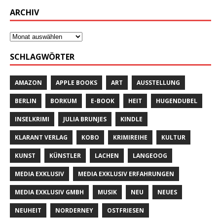
ARCHIV
SCHLAGWÖRTER
AMAZON
APPLE BOOKS
ART
AUSSTELLUNG
BERLIN
BORKUM
E-BOOK
HEIT
HUGENDUBEL
INSELKRIMI
JULIA BRUNJES
KINDLE
KLARANT VERLAG
KOBO
KRIMIREIHE
KULTUR
KUNST
KÜNSTLER
LACHEN
LANGEOOG
MEDIA EXKLUSIV
MEDIA EXKLUSIV ERFAHRUNGEN
MEDIA EXKLUSIV GMBH
MUSIK
NEU
NEUES
NEUHEIT
NORDERNEY
OSTFRIESEN